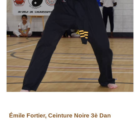
Émile Fortier
, Ceinture Noire
3
è Dan